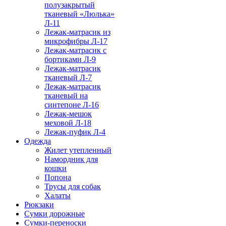
полузакрытый
тканевый «Люлька»
Л-11
Лежак-матрасик из
микрофибры Л-17
Лежак-матрасик с
бортиками Л-9
Лежак-матрасик
тканевый Л-7
Лежак-матрасик
тканевый на
синтепоне Л-16
Лежак-мешок
меховой Л-18
Лежак-пуфик Л-4
Одежда
Жилет утепленный
Намордник для
кошки
Попона
Трусы для собак
Халаты
Рюкзаки
Сумки дорожные
Сумки-переноски