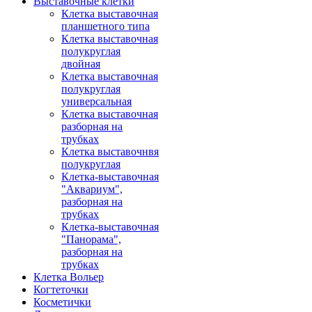
Выставочные клетки
Клетка выставочная
планшетного типа
Клетка выставочная
полукруглая
двойная
Клетка выставочная
полукруглая
универсальная
Клетка выставочная
разборная на
трубках
Клетка выставочнвя
полукруглая
Клетка-выставочная
"Аквариум",
разборная на
трубках
Клетка-выставочная
"Панорама",
разборная на
трубках
Клетка Вольер
Когтеточки
Косметички