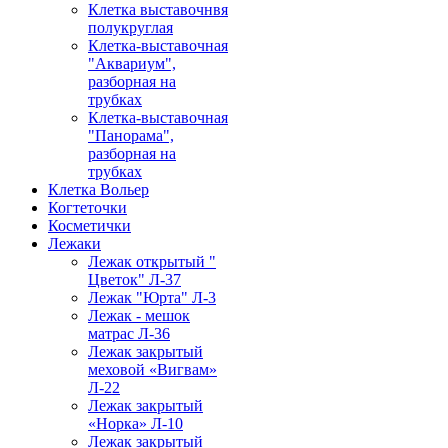
Клетка выставочнвя
полукруглая
Клетка-выставочная
"Аквариум",
разборная на
трубках
Клетка-выставочная
"Панорама",
разборная на
трубках
Клетка Вольер
Когтеточки
Косметички
Лежаки
Лежак открытый "
Цветок" Л-37
Лежак "Юрта" Л-3
Лежак - мешок
матрас Л-36
Лежак закрытый
меховой «Вигвам»
Л-22
Лежак закрытый
«Норка» Л-10
Лежак закрытый