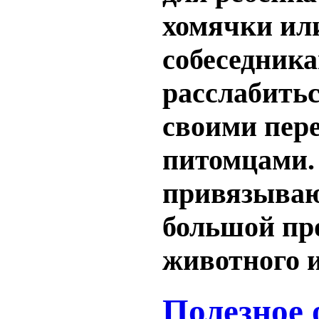
хомячки или
собеседника
расслабить
своими пер
питомцами. 
привязываю
большой про
животного и
Полезное 