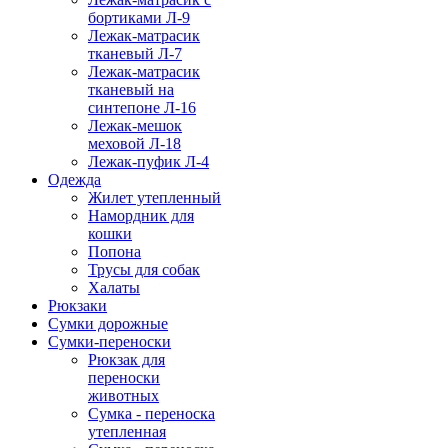
бортиками Л-9
Лежак-матрасик
тканевый Л-7
Лежак-матрасик
тканевый на
синтепоне Л-16
Лежак-мешок
меховой Л-18
Лежак-пуфик Л-4
Одежда
Жилет утепленный
Намордник для
кошки
Попона
Трусы для собак
Халаты
Рюкзаки
Сумки дорожные
Сумки-переноски
Рюкзак для
переноски
животных
Сумка - переноска
утепленная