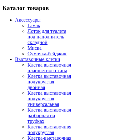
Каталог
товаров
Аксессуары
Гамак
Лоток для туалета
под наполнитель
складной
Миска
Сумочка-бейджик
Выставочные клетки
Клетка выставочная
планшетного типа
Клетка выставочная
полукруглая
двойная
Клетка выставочная
полукруглая
универсальная
Клетка выставочная
разборная на
трубках
Клетка выставочнвя
полукруглая
Клетка-выставочная