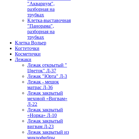
"Аквариум",
разборная на
трубках
Клетка-выставочная
"Панорама",
разборная на
трубках
Клетка Вольер
Когтеточки
Косметички
Лежаки
Лежак открытый "
Цветок" Л-37
Лежак "Юрта" Л-3
Лежак - мешок
матрас Л-36
Лежак закрытый
меховой «Вигвам»
Л-22
Лежак закрытый
«Норка» Л-10
Лежак закрытый
вигвам Л-23
Лежак закрытый из
микрофибры