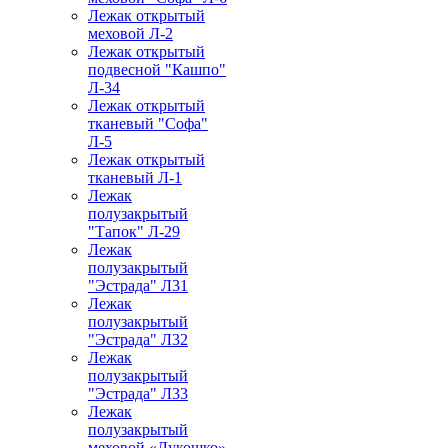
Лежак открытый
меховой Л-2
Лежак открытый
подвесной "Кашпо"
Л-34
Лежак открытый
тканевый "Софа"
Л-5
Лежак открытый
тканевый Л-1
Лежак
полузакрытый
"Тапок" Л-29
Лежак
полузакрытый
"Эстрада" Л31
Лежак
полузакрытый
"Эстрада" Л32
Лежак
полузакрытый
"Эстрада" Л33
Лежак
полузакрытый
меховой «Лукошко»