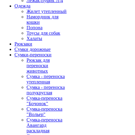
Лежак-пуфик Л-4
Одежда
Жилет утепленный
Намордник для
кошки
Попона
Трусы для собак
Халаты
Рюкзаки
Сумки дорожные
Сумки-переноски
Рюкзак для
переноски
животных
Сумка - переноска
утепленная
Сумка - переноска
полукруглая
Сумка-переноска
"Бочонок"
Сумка-переноска
"Вольер"
Сумка-переноска
Авангард
раскладная