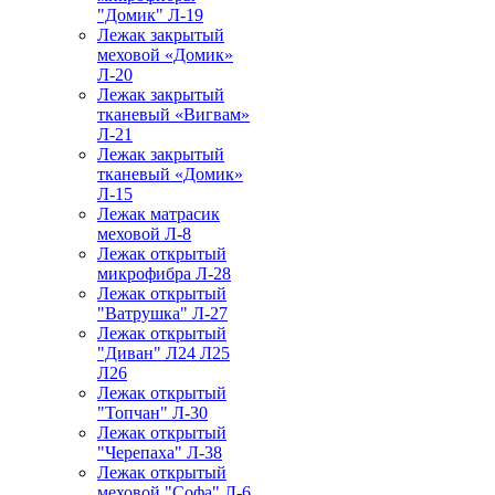
"Домик" Л-19
Лежак закрытый
меховой «Домик»
Л-20
Лежак закрытый
тканевый «Вигвам»
Л-21
Лежак закрытый
тканевый «Домик»
Л-15
Лежак матрасик
меховой Л-8
Лежак открытый
микрофибра Л-28
Лежак открытый
"Ватрушка" Л-27
Лежак открытый
"Диван" Л24 Л25
Л26
Лежак открытый
"Топчан" Л-30
Лежак открытый
"Черепаха" Л-38
Лежак открытый
меховой "Софа" Л-6