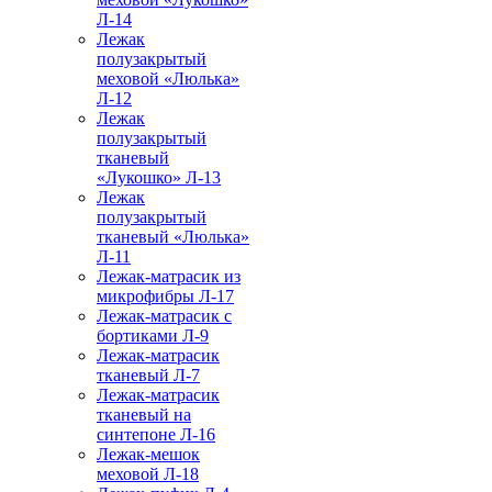
Л-14
Лежак
полузакрытый
меховой «Люлька»
Л-12
Лежак
полузакрытый
тканевый
«Лукошко» Л-13
Лежак
полузакрытый
тканевый «Люлька»
Л-11
Лежак-матрасик из
микрофибры Л-17
Лежак-матрасик с
бортиками Л-9
Лежак-матрасик
тканевый Л-7
Лежак-матрасик
тканевый на
синтепоне Л-16
Лежак-мешок
меховой Л-18