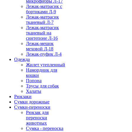
микрофибры Л-17
Лежак-матрасик с
бортиками Л-9
Лежак-матрасик
тканевый Л-7
Лежак-матрасик
тканевый на
синтепоне Л-16
Лежак-мешок
меховой Л-18
Лежак-пуфик Л-4
Одежда
Жилет утепленный
Намордник для
кошки
Попона
Трусы для собак
Халаты
Рюкзаки
Сумки дорожные
Сумки-переноски
Рюкзак для
переноски
животных
Сумка - переноска