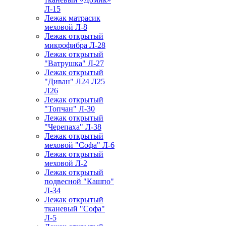
Л-15
Лежак матрасик
меховой Л-8
Лежак открытый
микрофибра Л-28
Лежак открытый
"Ватрушка" Л-27
Лежак открытый
"Диван" Л24 Л25
Л26
Лежак открытый
"Топчан" Л-30
Лежак открытый
"Черепаха" Л-38
Лежак открытый
меховой "Софа" Л-6
Лежак открытый
меховой Л-2
Лежак открытый
подвесной "Кашпо"
Л-34
Лежак открытый
тканевый "Софа"
Л-5