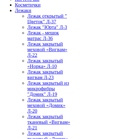
Косметички
Лежаки
Лежак открытый "
Цветок" Л-37
Лежак "Юрта" Л-3
Лежак - мешок
матрас Л-36
Лежак закрытый
меховой «Вигвам»
Л-22
Лежак закрытый
«Норка» Л-10
Лежак закрытый
вигвам Л-23
Лежак закрытый из
микрофибры
"Домик" Л-19
Лежак закрытый
меховой «Домик»
Л-20
Лежак закрытый
тканевый «Вигвам»
Л-21
Лежак закрытый
тканевый «Домик»