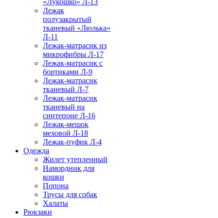
«Лукошко» Л-13
Лежак
полузакрытый
тканевый «Люлька»
Л-11
Лежак-матрасик из
микрофибры Л-17
Лежак-матрасик с
бортиками Л-9
Лежак-матрасик
тканевый Л-7
Лежак-матрасик
тканевый на
синтепоне Л-16
Лежак-мешок
меховой Л-18
Лежак-пуфик Л-4
Одежда
Жилет утепленный
Намордник для
кошки
Попона
Трусы для собак
Халаты
Рюкзаки