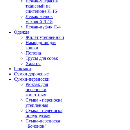
Лежак-матрасик
тканевый на
синтепоне Л-16
Лежак-мешок
меховой Л-18
Лежак-пуфик Л-4
Одежда
Жилет утепленный
Намордник для
кошки
Попона
Трусы для собак
Халаты
Рюкзаки
Сумки дорожные
Сумки-переноски
Рюкзак для
переноски
животных
Сумка - переноска
утепленная
Сумка - переноска
полукруглая
Сумка-переноска
"Бочонок"