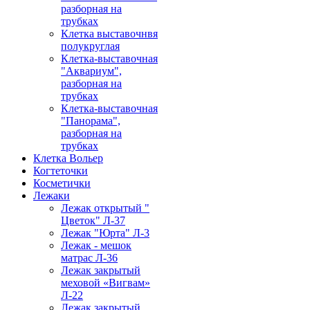
разборная на
трубках
Клетка выставочнвя
полукруглая
Клетка-выставочная
"Аквариум",
разборная на
трубках
Клетка-выставочная
"Панорама",
разборная на
трубках
Клетка Вольер
Когтеточки
Косметички
Лежаки
Лежак открытый "
Цветок" Л-37
Лежак "Юрта" Л-3
Лежак - мешок
матрас Л-36
Лежак закрытый
меховой «Вигвам»
Л-22
Лежак закрытый