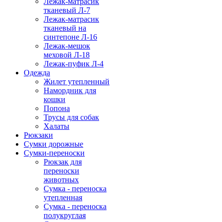
Лежак-матрасик
тканевый Л-7
Лежак-матрасик
тканевый на
синтепоне Л-16
Лежак-мешок
меховой Л-18
Лежак-пуфик Л-4
Одежда
Жилет утепленный
Намордник для
кошки
Попона
Трусы для собак
Халаты
Рюкзаки
Сумки дорожные
Сумки-переноски
Рюкзак для
переноски
животных
Сумка - переноска
утепленная
Сумка - переноска
полукруглая