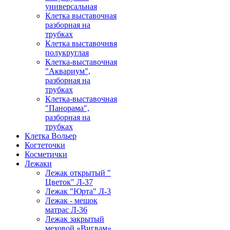
универсальная
Клетка выставочная
разборная на
трубках
Клетка выставочнвя
полукруглая
Клетка-выставочная
"Аквариум",
разборная на
трубках
Клетка-выставочная
"Панорама",
разборная на
трубках
Клетка Вольер
Когтеточки
Косметички
Лежаки
Лежак открытый "
Цветок" Л-37
Лежак "Юрта" Л-3
Лежак - мешок
матрас Л-36
Лежак закрытый
меховой «Вигвам»