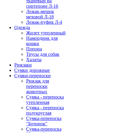
тканевый на
синтепоне Л-16
Лежак-мешок
меховой Л-18
Лежак-пуфик Л-4
Одежда
Жилет утепленный
Намордник для
кошки
Попона
Трусы для собак
Халаты
Рюкзаки
Сумки дорожные
Сумки-переноски
Рюкзак для
переноски
животных
Сумка - переноска
утепленная
Сумка - переноска
полукруглая
Сумка-переноска
"Бочонок"
Сумка-переноска