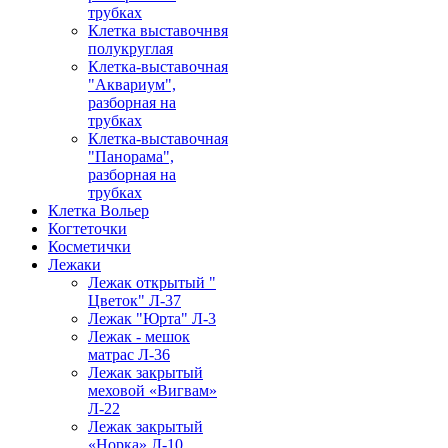
трубках
Клетка выставочнвя
полукруглая
Клетка-выставочная
"Аквариум",
разборная на
трубках
Клетка-выставочная
"Панорама",
разборная на
трубках
Клетка Вольер
Когтеточки
Косметички
Лежаки
Лежак открытый "
Цветок" Л-37
Лежак "Юрта" Л-3
Лежак - мешок
матрас Л-36
Лежак закрытый
меховой «Вигвам»
Л-22
Лежак закрытый
«Норка» Л-10