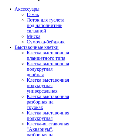
Аксессуары
Гамак
Лоток для туалета
под наполнитель
складной
Миска
Сумочка-бейджик
Выставочные клетки
Клетка выставочная
планшетного типа
Клетка выставочная
полукруглая
двойная
Клетка выставочная
полукруглая
универсальная
Клетка выставочная
разборная на
трубках
Клетка выставочнвя
полукруглая
Клетка-выставочная
"Аквариум",
разборная на