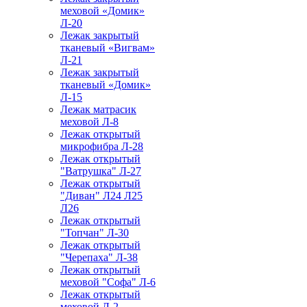
меховой «Домик»
Л-20
Лежак закрытый
тканевый «Вигвам»
Л-21
Лежак закрытый
тканевый «Домик»
Л-15
Лежак матрасик
меховой Л-8
Лежак открытый
микрофибра Л-28
Лежак открытый
"Ватрушка" Л-27
Лежак открытый
"Диван" Л24 Л25
Л26
Лежак открытый
"Топчан" Л-30
Лежак открытый
"Черепаха" Л-38
Лежак открытый
меховой "Софа" Л-6
Лежак открытый
меховой Л-2