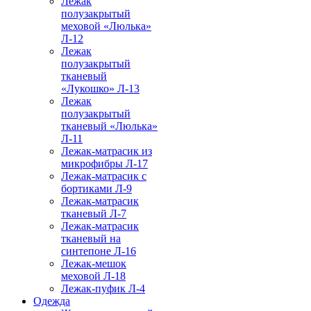
Лежак
полузакрытый
меховой «Люлька»
Л-12
Лежак
полузакрытый
тканевый
«Лукошко» Л-13
Лежак
полузакрытый
тканевый «Люлька»
Л-11
Лежак-матрасик из
микрофибры Л-17
Лежак-матрасик с
бортиками Л-9
Лежак-матрасик
тканевый Л-7
Лежак-матрасик
тканевый на
синтепоне Л-16
Лежак-мешок
меховой Л-18
Лежак-пуфик Л-4
Одежда