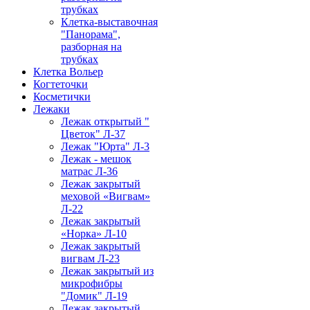
трубках
Клетка-выставочная
"Панорама",
разборная на
трубках
Клетка Вольер
Когтеточки
Косметички
Лежаки
Лежак открытый "
Цветок" Л-37
Лежак "Юрта" Л-3
Лежак - мешок
матрас Л-36
Лежак закрытый
меховой «Вигвам»
Л-22
Лежак закрытый
«Норка» Л-10
Лежак закрытый
вигвам Л-23
Лежак закрытый из
микрофибры
"Домик" Л-19
Лежак закрытый