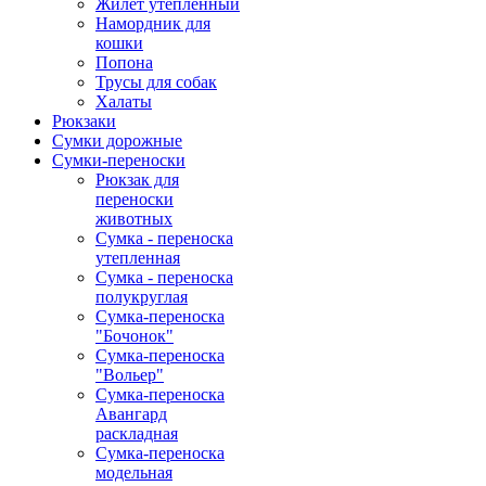
Жилет утепленный
Намордник для
кошки
Попона
Трусы для собак
Халаты
Рюкзаки
Сумки дорожные
Сумки-переноски
Рюкзак для
переноски
животных
Сумка - переноска
утепленная
Сумка - переноска
полукруглая
Сумка-переноска
"Бочонок"
Сумка-переноска
"Вольер"
Сумка-переноска
Авангард
раскладная
Сумка-переноска
модельная