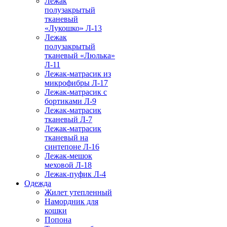
Лежак
полузакрытый
тканевый
«Лукошко» Л-13
Лежак
полузакрытый
тканевый «Люлька»
Л-11
Лежак-матрасик из
микрофибры Л-17
Лежак-матрасик с
бортиками Л-9
Лежак-матрасик
тканевый Л-7
Лежак-матрасик
тканевый на
синтепоне Л-16
Лежак-мешок
меховой Л-18
Лежак-пуфик Л-4
Одежда
Жилет утепленный
Намордник для
кошки
Попона