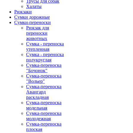
Трусы для собак
Халаты
Рюкзаки
Сумки дорожные
Сумки-переноски
Рюкзак для
переноски
животных
Сумка - переноска
утепленная
Сумка - переноска
полукруглая
Сумка-переноска
"Бочонок"
Сумка-переноска
"Вольер"
Сумка-переноска
Авангард
раскладная
Сумка-переноска
модельная
Сумка-переноска
молодежная
Сумка-переноска
плоская