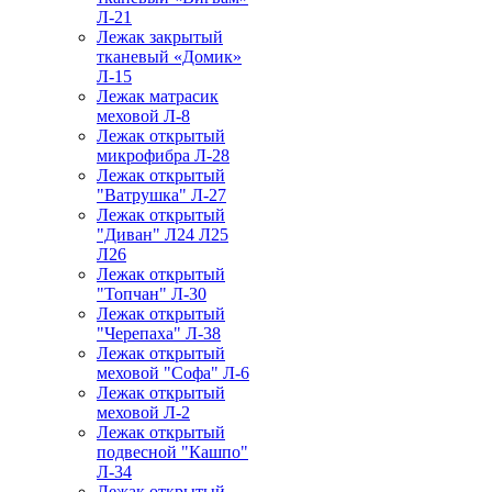
Л-21
Лежак закрытый
тканевый «Домик»
Л-15
Лежак матрасик
меховой Л-8
Лежак открытый
микрофибра Л-28
Лежак открытый
"Ватрушка" Л-27
Лежак открытый
"Диван" Л24 Л25
Л26
Лежак открытый
"Топчан" Л-30
Лежак открытый
"Черепаха" Л-38
Лежак открытый
меховой "Софа" Л-6
Лежак открытый
меховой Л-2
Лежак открытый
подвесной "Кашпо"
Л-34
Лежак открытый