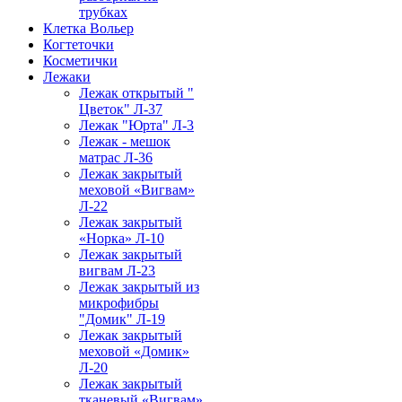
трубках
Клетка Вольер
Когтеточки
Косметички
Лежаки
Лежак открытый "
Цветок" Л-37
Лежак "Юрта" Л-3
Лежак - мешок
матрас Л-36
Лежак закрытый
меховой «Вигвам»
Л-22
Лежак закрытый
«Норка» Л-10
Лежак закрытый
вигвам Л-23
Лежак закрытый из
микрофибры
"Домик" Л-19
Лежак закрытый
меховой «Домик»
Л-20
Лежак закрытый
тканевый «Вигвам»