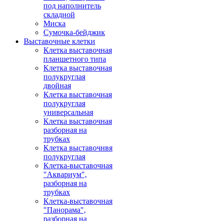
под наполнитель
складной
Миска
Сумочка-бейджик
Выставочные клетки
Клетка выставочная
планшетного типа
Клетка выставочная
полукруглая
двойная
Клетка выставочная
полукруглая
универсальная
Клетка выставочная
разборная на
трубках
Клетка выставочнвя
полукруглая
Клетка-выставочная
"Аквариум",
разборная на
трубках
Клетка-выставочная
"Панорама",
разборная на